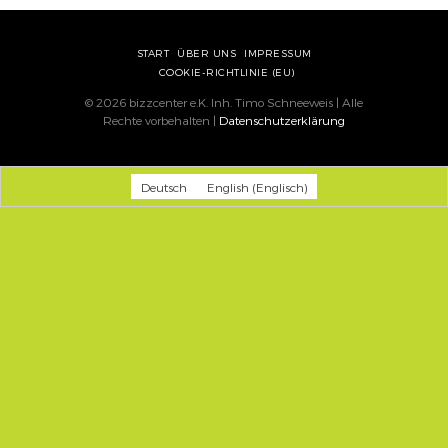
START
ÜBER UNS
IMPRESSUM
COOKIE-RICHTLINIE (EU)
© 2026 bizzcenter e.K. Inh. Timo Schneeweis | Alle
Rechte vorbehalten |
Datenschutzerklärung
Deutsch
English
(
Englisch
)